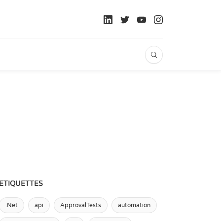
ÉTIQUETTES
.Net
api
ApprovalTests
automation